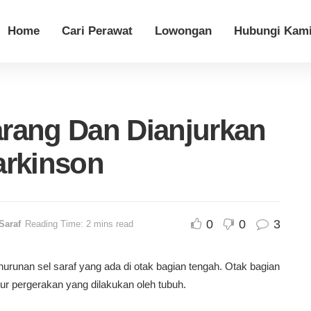
Home
Cari Perawat
Lowongan
Hubungi Kam
rang Dan Dianjurkan
arkinson
0
0
3
Saraf
Reading Time: 2 mins read
urunan sel saraf yang ada di otak bagian tengah. Otak bagian
tur pergerakan yang dilakukan oleh tubuh.