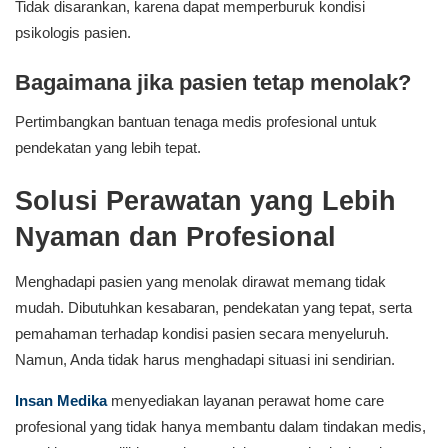
Tidak disarankan, karena dapat memperburuk kondisi
psikologis pasien.
Bagaimana jika pasien tetap menolak?
Pertimbangkan bantuan tenaga medis profesional untuk
pendekatan yang lebih tepat.
Solusi Perawatan yang Lebih
Nyaman dan Profesional
Menghadapi pasien yang menolak dirawat memang tidak
mudah. Dibutuhkan kesabaran, pendekatan yang tepat, serta
pemahaman terhadap kondisi pasien secara menyeluruh.
Namun, Anda tidak harus menghadapi situasi ini sendirian.
Insan Medika
menyediakan layanan perawat home care
profesional yang tidak hanya membantu dalam tindakan medis,