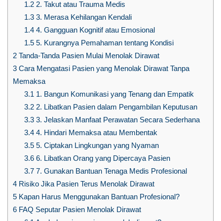
1.2
2. Takut atau Trauma Medis
1.3
3. Merasa Kehilangan Kendali
1.4
4. Gangguan Kognitif atau Emosional
1.5
5. Kurangnya Pemahaman tentang Kondisi
2
Tanda-Tanda Pasien Mulai Menolak Dirawat
3
Cara Mengatasi Pasien yang Menolak Dirawat Tanpa
Memaksa
3.1
1. Bangun Komunikasi yang Tenang dan Empatik
3.2
2. Libatkan Pasien dalam Pengambilan Keputusan
3.3
3. Jelaskan Manfaat Perawatan Secara Sederhana
3.4
4. Hindari Memaksa atau Membentak
3.5
5. Ciptakan Lingkungan yang Nyaman
3.6
6. Libatkan Orang yang Dipercaya Pasien
3.7
7. Gunakan Bantuan Tenaga Medis Profesional
4
Risiko Jika Pasien Terus Menolak Dirawat
5
Kapan Harus Menggunakan Bantuan Profesional?
6
FAQ Seputar Pasien Menolak Dirawat