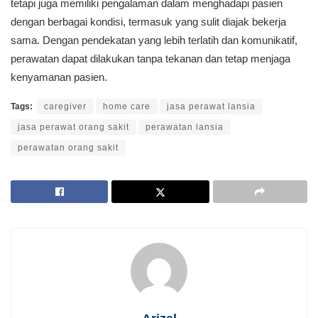
tetapi juga memiliki pengalaman dalam menghadapi pasien
dengan berbagai kondisi, termasuk yang sulit diajak bekerja
sama. Dengan pendekatan yang lebih terlatih dan komunikatif,
perawatan dapat dilakukan tanpa tekanan dan tetap menjaga
kenyamanan pasien.
Tags:
caregiver
home care
jasa perawat lansia
jasa perawat orang sakit
perawatan lansia
perawatan orang sakit