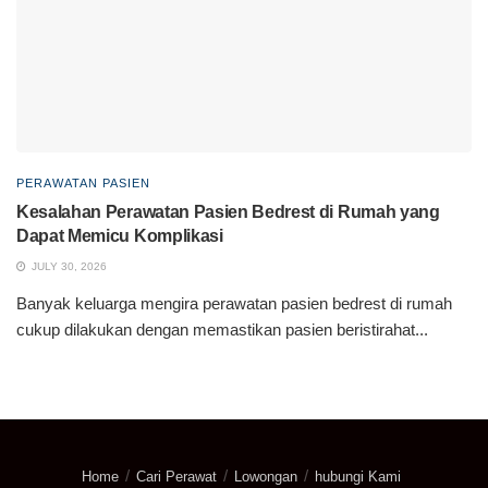
PERAWATAN PASIEN
Kesalahan Perawatan Pasien Bedrest di Rumah yang
Dapat Memicu Komplikasi
JULY 30, 2026
Banyak keluarga mengira perawatan pasien bedrest di rumah
cukup dilakukan dengan memastikan pasien beristirahat...
Home
Cari Perawat
Lowongan
hubungi Kami