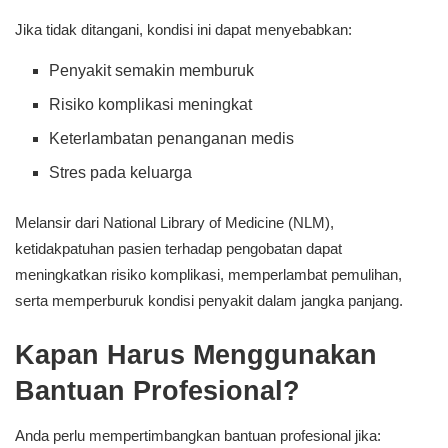
Jika tidak ditangani, kondisi ini dapat menyebabkan:
Penyakit semakin memburuk
Risiko komplikasi meningkat
Keterlambatan penanganan medis
Stres pada keluarga
Melansir dari National Library of Medicine (NLM),
ketidakpatuhan pasien terhadap pengobatan dapat
meningkatkan risiko komplikasi, memperlambat pemulihan,
serta memperburuk kondisi penyakit dalam jangka panjang.
Kapan Harus Menggunakan
Bantuan Profesional?
Anda perlu mempertimbangkan bantuan profesional jika: