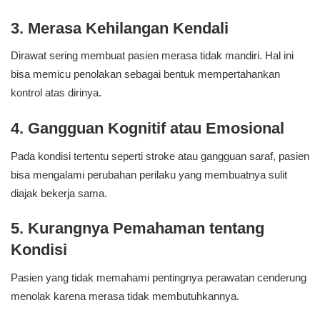
3. Merasa Kehilangan Kendali
Dirawat sering membuat pasien merasa tidak mandiri. Hal ini
bisa memicu penolakan sebagai bentuk mempertahankan
kontrol atas dirinya.
4. Gangguan Kognitif atau Emosional
Pada kondisi tertentu seperti stroke atau gangguan saraf, pasien
bisa mengalami perubahan perilaku yang membuatnya sulit
diajak bekerja sama.
5. Kurangnya Pemahaman tentang
Kondisi
Pasien yang tidak memahami pentingnya perawatan cenderung
menolak karena merasa tidak membutuhkannya.