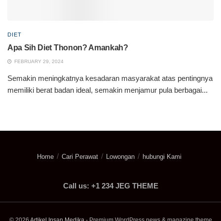
DIET
Apa Sih Diet Thonon? Amankah?
FEBRUARY 29, 2024
Semakin meningkatnya kesadaran masyarakat atas pentingnya
memiliki berat badan ideal, semakin menjamur pula berbagai...
Home
Cari Perawat
Lowongan
hubungi Kami
Call us: +1 234 JEG THEME
© 2026
Artikel Insan Medika
- Premium WordPress news & magazine theme