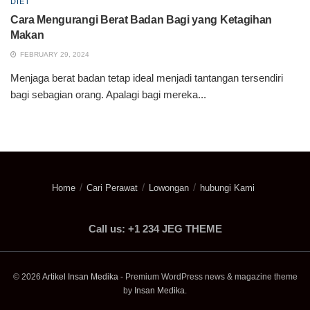
DIET
Cara Mengurangi Berat Badan Bagi yang Ketagihan
Makan
FEBRUARY 29, 2024
Menjaga berat badan tetap ideal menjadi tantangan tersendiri
bagi sebagian orang. Apalagi bagi mereka...
Home
Cari Perawat
Lowongan
hubungi Kami
Call us: +1 234 JEG THEME
© 2026
Artikel Insan Medika
- Premium WordPress news & magazine theme
by
Insan Medika
.