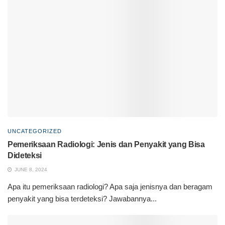
UNCATEGORIZED
Pemeriksaan Radiologi: Jenis dan Penyakit yang Bisa
Dideteksi
JUNE 8, 2024
Apa itu pemeriksaan radiologi? Apa saja jenisnya dan beragam
penyakit yang bisa terdeteksi? Jawabannya...