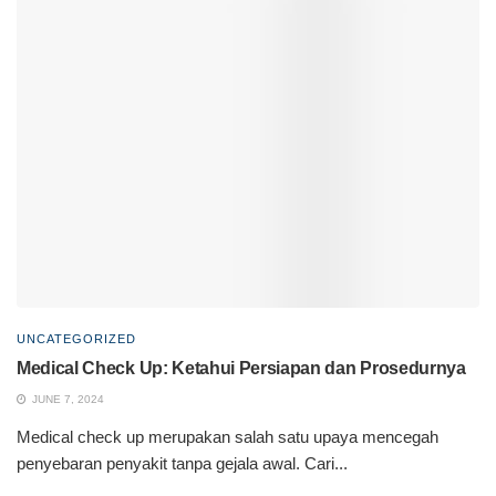
UNCATEGORIZED
Medical Check Up: Ketahui Persiapan dan Prosedurnya
JUNE 7, 2024
Medical check up merupakan salah satu upaya mencegah
penyebaran penyakit tanpa gejala awal. Cari...