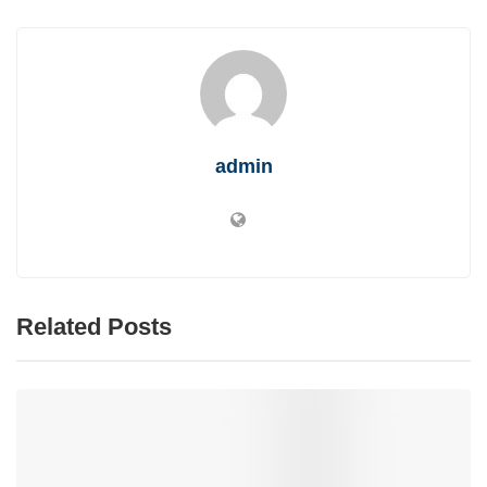
admin
Related Posts