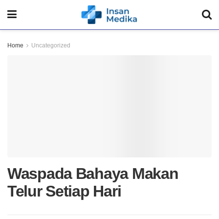
Home
Uncategorized
Waspada Bahaya Makan
Telur Setiap Hari