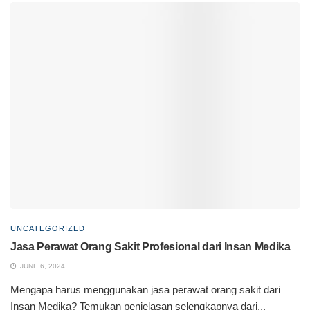
UNCATEGORIZED
Jasa Perawat Orang Sakit Profesional dari Insan Medika
JUNE 6, 2024
Mengapa harus menggunakan jasa perawat orang sakit dari
Insan Medika? Temukan penjelasan selengkapnya dari...