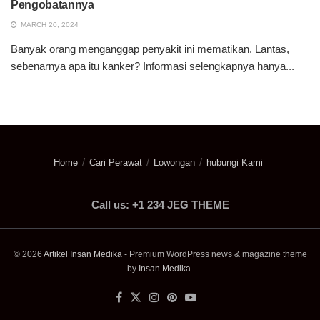
Pengobatannya
MARCH 20, 2024
Banyak orang menganggap penyakit ini mematikan. Lantas,
sebenarnya apa itu kanker? Informasi selengkapnya hanya...
Home
Cari Perawat
Lowongan
hubungi Kami
Call us: +1 234 JEG THEME
© 2026
Artikel Insan Medika
- Premium WordPress news & magazine theme
by
Insan Medika
.