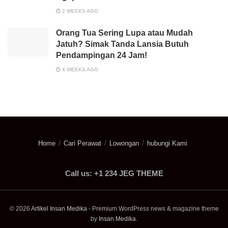
2 WEEKS AGO
Orang Tua Sering Lupa atau Mudah
Jatuh? Simak Tanda Lansia Butuh
Pendampingan 24 Jam!
4 WEEKS AGO
Home
Cari Perawat
Lowongan
hubungi Kami
Call us: +1 234 JEG THEME
© 2026
Artikel Insan Medika
- Premium WordPress news & magazine theme
by
Insan Medika
.