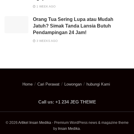
1 WEEK AGO
Orang Tua Sering Lupa atau Mudah
Jatuh? Simak Tanda Lansia Butuh
Pendampingan 24 Jam!
3 WEEKS AGO
Home
Cari Perawat
Lowongan
hubungi Kami
Call us: +1 234 JEG THEME
© 2026
Artikel Insan Medika
- Premium WordPress news & magazine theme
by
Insan Medika
.