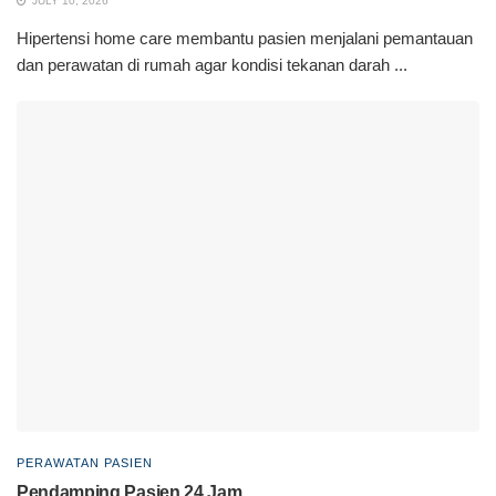
JULY 10, 2026
Hipertensi home care membantu pasien menjalani pemantauan
dan perawatan di rumah agar kondisi tekanan darah ...
PERAWATAN PASIEN
Pendamping Pasien 24 Jam