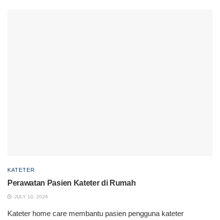
KATETER
Perawatan Pasien Kateter di Rumah
JULY 10, 2026
Kateter home care membantu pasien pengguna kateter