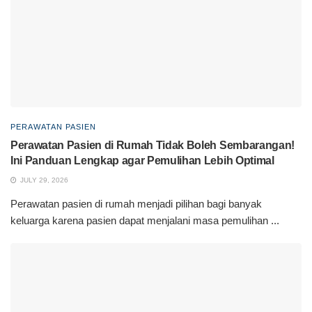
PERAWATAN PASIEN
Perawatan Pasien di Rumah Tidak Boleh Sembarangan!
Ini Panduan Lengkap agar Pemulihan Lebih Optimal
JULY 29, 2026
Perawatan pasien di rumah menjadi pilihan bagi banyak
keluarga karena pasien dapat menjalani masa pemulihan ...