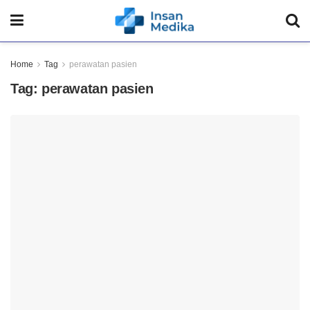
Home
Tag
perawatan pasien
Tag:
perawatan pasien