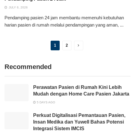
JULY 6, 2026
Pendamping pasien 24 jam membantu memenuhi kebutuhan
harian pasien di rumah melalui pendampingan yang aman, ...
1
2
Recommended
Perawatan Pasien di Rumah Kini Lebih
Mudah dengan Home Care Pasien Jakarta
5 DAYS AGO
Perkuat Digitalisasi Pemantauan Pasien,
Insan Medika dan Yuwell Bahas Potensi
Integrasi Sistem IMCIS