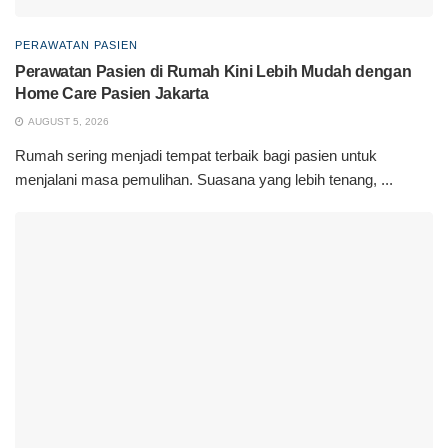
PERAWATAN PASIEN
Perawatan Pasien di Rumah Kini Lebih Mudah dengan
Home Care Pasien Jakarta
AUGUST 5, 2026
Rumah sering menjadi tempat terbaik bagi pasien untuk
menjalani masa pemulihan. Suasana yang lebih tenang, ...