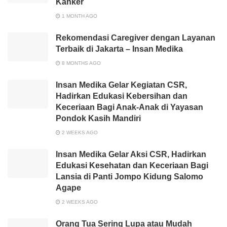
Kanker
1 MONTH AGO
Rekomendasi Caregiver dengan Layanan
Terbaik di Jakarta – Insan Medika
8 MONTHS AGO
Insan Medika Gelar Kegiatan CSR,
Hadirkan Edukasi Kebersihan dan
Keceriaan Bagi Anak-Anak di Yayasan
Pondok Kasih Mandiri
2 WEEKS AGO
Insan Medika Gelar Aksi CSR, Hadirkan
Edukasi Kesehatan dan Keceriaan Bagi
Lansia di Panti Jompo Kidung Salomo
Agape
2 WEEKS AGO
Orang Tua Sering Lupa atau Mudah