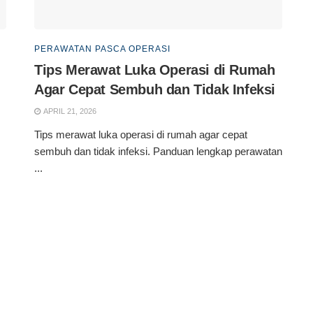
PERAWATAN PASCA OPERASI
Tips Merawat Luka Operasi di Rumah
Agar Cepat Sembuh dan Tidak Infeksi
APRIL 21, 2026
Tips merawat luka operasi di rumah agar cepat
sembuh dan tidak infeksi. Panduan lengkap perawatan
...