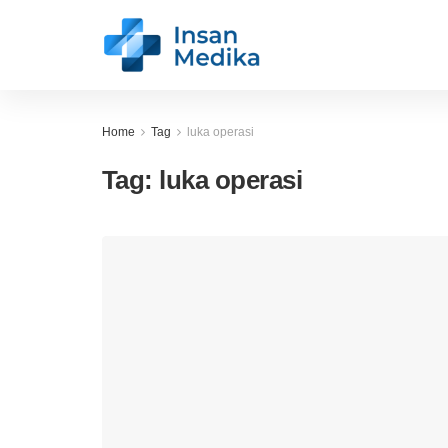
Home
Tag
luka operasi
Tag:
luka operasi