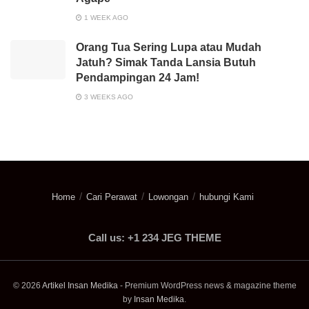
1 WEEK AGO
Orang Tua Sering Lupa atau Mudah
Jatuh? Simak Tanda Lansia Butuh
Pendampingan 24 Jam!
3 WEEKS AGO
Home
Cari Perawat
Lowongan
hubungi Kami
Call us: +1 234 JEG THEME
© 2026
Artikel Insan Medika
- Premium WordPress news & magazine theme
by
Insan Medika
.