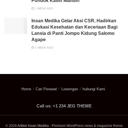
Pondok Kasih Mandiri
1 WEEK AGO
Insan Medika Gelar Aksi CSR, Hadirkan
Edukasi Kesehatan dan Keceriaan Bagi
Lansia di Panti Jompo Kidung Salomo
Agape
1 WEEK AGO
Home
Cari Perawat
Lowongan
hubungi Kami
Call us: +1 234 JEG THEME
© 2026
Artikel Insan Medika
- Premium WordPress news & magazine theme