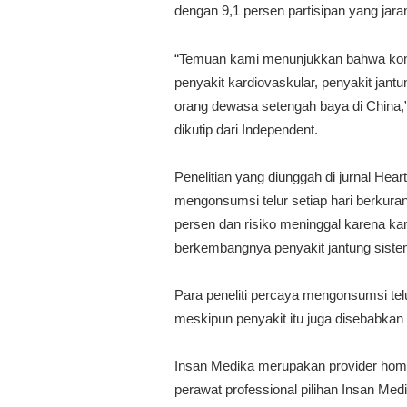
dengan 9,1 persen partisipan yang jar
“Temuan kami menunjukkan bahwa konsum
penyakit kardiovaskular, penyakit jant
orang dewasa setengah baya di China,”
dikutip dari Independent.
Penelitian yang diunggah di jurnal Hea
mengonsumsi telur setiap hari berkura
persen dan risiko meninggal karena ka
berkembangnya penyakit jantung sistem
Para peneliti percaya mengonsumsi te
meskipun penyakit itu juga disebabkan 
Insan Medika merupakan provider home
perawat professional pilihan Insan Me