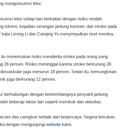
ang mengonsumsi telur.
si telur setiap hari berkaitan dengan risiko rendah
ung iskemi, kejadian serangan jantung koroner, dan stroke pada
 kata Liming Li dan Canqing Yu menyimpulkan riset mereka,
rt itu menemukan risiko menderita stroke pada orang yang
ng 26 persen. Risiko meninggal karena stroke berkurang 28
rdiovaskular juga menurun 18 persen. Selain itu, kemungkinan
ik juga berkurang 12 persen.
lur berhubungan dengan berkembangnya penyakit jantung
oleh beberap faktor lain seperti merokok dan obesitas.
care dan caregiver terbaik dan terpercaya. Segera temukan
dika dengan mengunjungi
website kami.