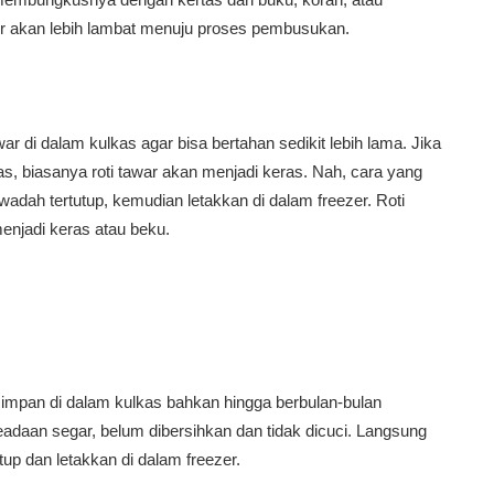
r akan lebih lambat menuju proses pembusukan.
ar di dalam kulkas agar bisa bertahan sedikit lebih lama. Jika
s, biasanya roti tawar akan menjadi keras. Nah, cara yang
adah tertutup, kemudian letakkan di dalam freezer. Roti
menjadi keras atau beku.
impan di dalam kulkas bahkan hingga berbulan-bulan
eadaan segar, belum dibersihkan dan tidak dicuci. Langsung
up dan letakkan di dalam freezer.