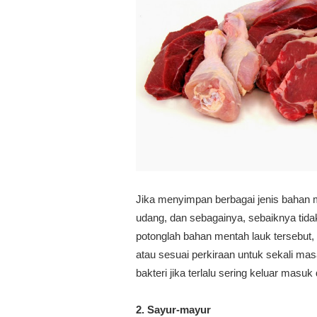
Jika menyimpan berbagai jenis bahan me
udang, dan sebagainya, sebaiknya tidak
potonglah bahan mentah lauk tersebut,
atau sesuai perkiraan untuk sekali mas
bakteri jika terlalu sering keluar masuk 
2. Sayur-mayur