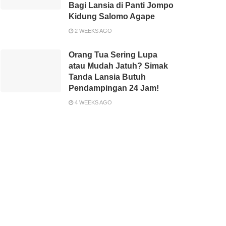
Bagi Lansia di Panti Jompo
Kidung Salomo Agape
2 WEEKS AGO
Orang Tua Sering Lupa
atau Mudah Jatuh? Simak
Tanda Lansia Butuh
Pendampingan 24 Jam!
4 WEEKS AGO