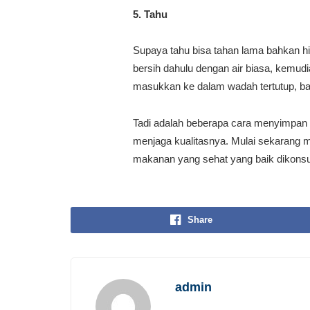
5. Tahu
Supaya tahu bisa tahan lama bahkan hi
bersih dahulu dengan air biasa, kemudia
masukkan ke dalam wadah tertutup, ba
Tadi adalah beberapa cara menyimpan
menjaga kualitasnya. Mulai sekarang m
makanan yang sehat yang baik dikonsu
Share
admin