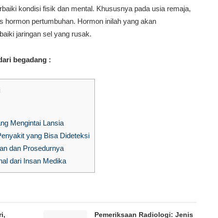
baiki kondisi fisik dan mental. Khususnya pada usia remaja,
pas hormon pertumbuhan. Hormon inilah yang akan
ki jaringan sel yang rusak.
dari begadang :
i
ang Mengintai Lansia
enyakit yang Bisa Dideteksi
pan dan Prosedurnya
al dari Insan Medika
i,
Pemeriksaan Radiologi: Jenis