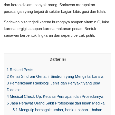
dan kerap dialami banyak orang. Sariawan merupakan
peradangan yang terjadi di sekitar bagian bibir, gusi dan lidah.
Sariawan bisa terjadi karena kurangnya asupan vitamin C, luka
karena tergigit ataupun karena makanan pedas. Bentuk
sariawan berbentuk lingkaran dan seperti bercak putih.
Daftar Isi
1
Related Posts
2
Kenali Sindrom Geriatri, Sindrom yang Mengintai Lansia
3
Pemeriksaan Radiologi: Jenis dan Penyakit yang Bisa
Dideteksi
4
Medical Check Up: Ketahui Persiapan dan Prosedurnya
5
Jasa Perawat Orang Sakit Profesional dari Insan Medika
5.1
Mengutip berbagai sumber, berikut bahan – bahan