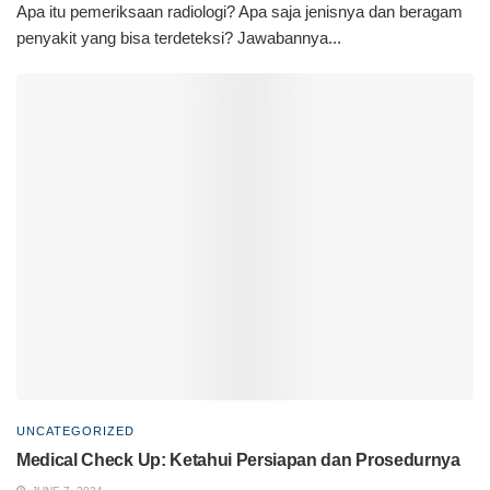
Apa itu pemeriksaan radiologi? Apa saja jenisnya dan beragam
penyakit yang bisa terdeteksi? Jawabannya...
UNCATEGORIZED
Medical Check Up: Ketahui Persiapan dan Prosedurnya