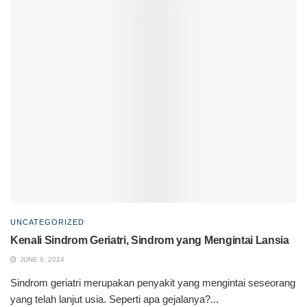
UNCATEGORIZED
Kenali Sindrom Geriatri, Sindrom yang Mengintai Lansia
JUNE 9, 2024
Sindrom geriatri merupakan penyakit yang mengintai seseorang
yang telah lanjut usia. Seperti apa gejalanya?...