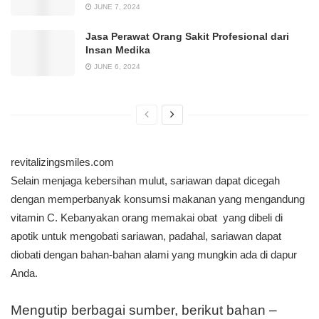
JUNE 7, 2024
Jasa Perawat Orang Sakit Profesional dari
Insan Medika
JUNE 6, 2024
revitalizingsmiles.com
Selain menjaga kebersihan mulut, sariawan dapat dicegah
dengan memperbanyak konsumsi makanan yang mengandung
vitamin C. Kebanyakan orang memakai obat yang dibeli di
apotik untuk mengobati sariawan, padahal, sariawan dapat
diobati dengan bahan-bahan alami yang mungkin ada di dapur
Anda.
Mengutip berbagai sumber, berikut bahan –