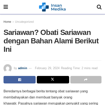
Home
Uncategorized
Sariawan? Obati Sariawan
dengan Bahan Alami Berikut
Ini
by
admin
February 29, 2024
Reading Time: 2 mins read
Beredarnya berbagai berita tentang obat sariawan yang
membahayakan dan membuat banyak orang
khawatir. Pasalnya sariawan merupakan penyakit yang sering