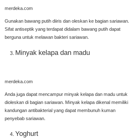
merdeka.com
Gunakan bawang putih diiris dan oleskan ke bagian sariawan.
Sifat antiseptik yang terdapat didalam bawang putih dapat
berguna untuk melawan bakteri sariawan.
Minyak kelapa dan madu
merdeka.com
Anda juga dapat mencampur minyak kelapa dan madu untuk
dioleskan di bagian sariawan. Minyak kelapa dikenal memiliki
kandungan antibakterial yang dapat membunuh kuman
penyebab sariawan.
Yoghurt