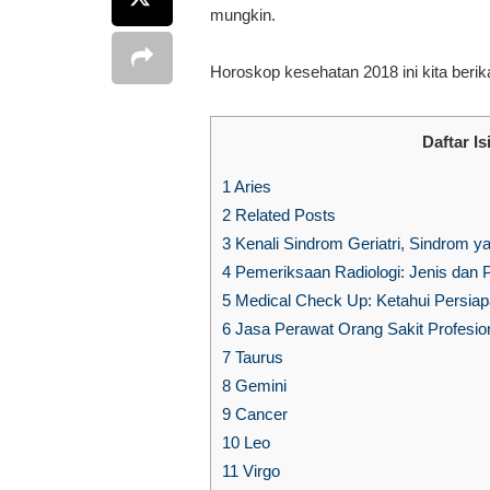
mungkin.
Horoskop kesehatan 2018 ini kita berik
Daftar Is
1
Aries
2
Related Posts
3
Kenali Sindrom Geriatri, Sindrom y
4
Pemeriksaan Radiologi: Jenis dan P
5
Medical Check Up: Ketahui Persia
6
Jasa Perawat Orang Sakit Profesion
7
Taurus
8
Gemini
9
Cancer
10
Leo
11
Virgo