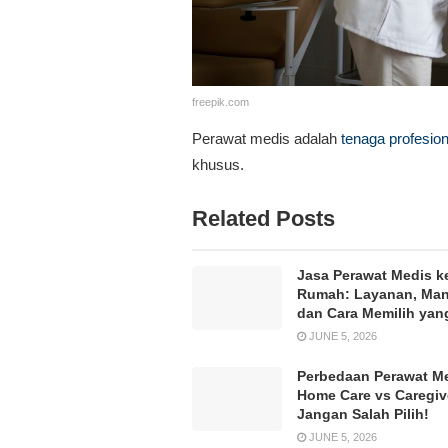
freepik.com
Perawat medis adalah
tenaga profesion
khusus.
Related Posts
Jasa Perawat Medis k
Rumah: Layanan, Man
dan Cara Memilih yan
JUNE 5, 2026
Perbedaan Perawat M
Home Care vs Caregiv
Jangan Salah Pilih!
JUNE 5, 2026