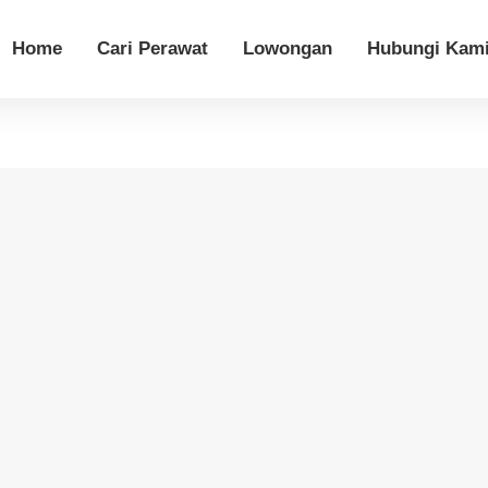
Home
Cari Perawat
Lowongan
Hubungi Kam