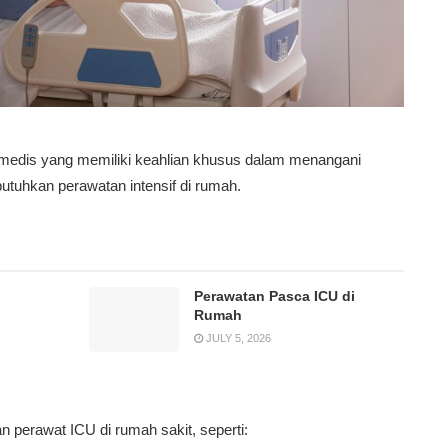
medis yang memiliki keahlian khusus dalam menangani
butuhkan perawatan intensif di rumah.
Perawatan Pasca ICU di
Rumah
JULY 5, 2026
 perawat ICU di rumah sakit, seperti: