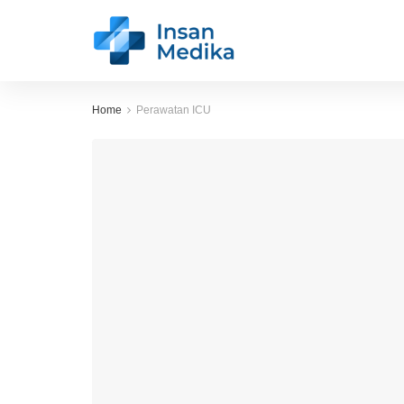
Home
Perawatan ICU