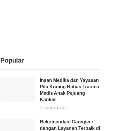
Popular
Insan Medika dan Yayasan
Pita Kuning Bahas Trauma
Medis Anak Pejuang
Kanker
1 MONTH AGO
Rekomendasi Caregiver
dengan Layanan Terbaik di