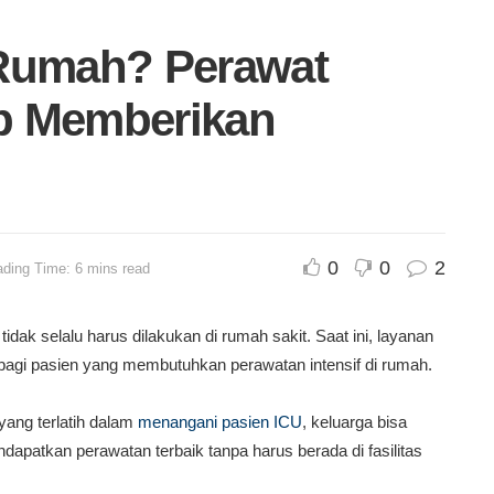
 Rumah? Perawat
p Memberikan
0
0
2
ding Time: 6 mins read
tidak selalu harus dilakukan di rumah sakit. Saat ini, layanan
bagi pasien yang membutuhkan perawatan intensif di rumah.
yang terlatih dalam
menangani pasien ICU
, keluarga bisa
apatkan perawatan terbaik tanpa harus berada di fasilitas