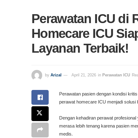
Perawatan ICU di
Homecare ICU Sia
Layanan Terbaik!
by
Arizal
April 21, 2026
in
Perawatan ICU
Rea
Perawatan pasien dengan kondisi kritis 
perawat homecare ICU menjadi solusi 
Dengan kehadiran perawat profesional 
merasa lebih tenang karena pasien mend
medis.