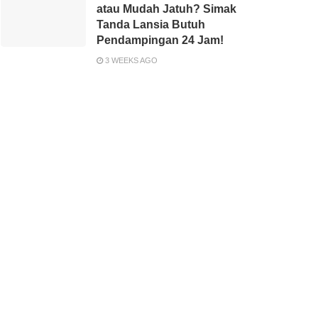
atau Mudah Jatuh? Simak
Tanda Lansia Butuh
Pendampingan 24 Jam!
3 WEEKS AGO