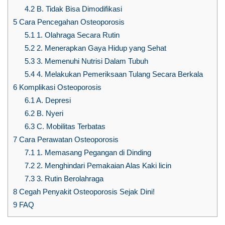
4.2
B. Tidak Bisa Dimodifikasi
5
Cara Pencegahan Osteoporosis
5.1
1. Olahraga Secara Rutin
5.2
2. Menerapkan Gaya Hidup yang Sehat
5.3
3. Memenuhi Nutrisi Dalam Tubuh
5.4
4. Melakukan Pemeriksaan Tulang Secara Berkala
6
Komplikasi Osteoporosis
6.1
A. Depresi
6.2
B. Nyeri
6.3
C. Mobilitas Terbatas
7
Cara Perawatan Osteoporosis
7.1
1. Memasang Pegangan di Dinding
7.2
2. Menghindari Pemakaian Alas Kaki licin
7.3
3. Rutin Berolahraga
8
Cegah Penyakit Osteoporosis Sejak Dini!
9
FAQ