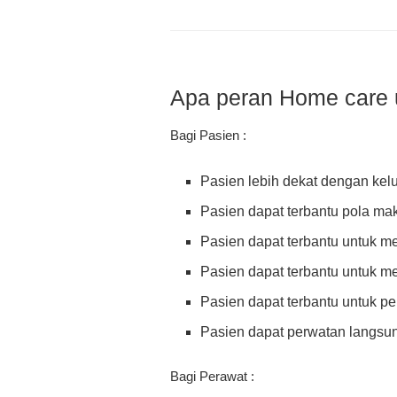
Apa peran Home care 
Bagi Pasien :
Pasien lebih dekat dengan kel
Pasien dapat terbantu pola ma
Pasien dapat terbantu untuk me
Pasien dapat terbantu untuk me
Pasien dapat terbantu untuk p
Pasien dapat perwatan langsun
Bagi Perawat :