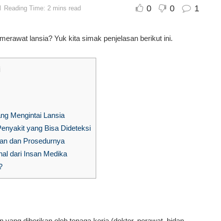
0
0
1
d
Reading Time: 2 mins read
rawat lansia? Yuk kita simak penjelasan berikut ini.
i
ang Mengintai Lansia
enyakit yang Bisa Dideteksi
pan dan Prosedurnya
al dari Insan Medika
?
ang diberikan oleh tenaga kerja (dokter, perawat, bidan,