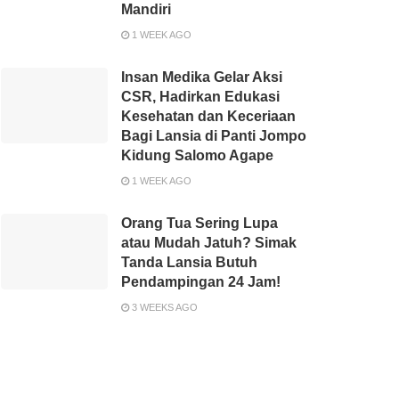
Mandiri
1 WEEK AGO
Insan Medika Gelar Aksi
CSR, Hadirkan Edukasi
Kesehatan dan Keceriaan
Bagi Lansia di Panti Jompo
Kidung Salomo Agape
1 WEEK AGO
Orang Tua Sering Lupa
atau Mudah Jatuh? Simak
Tanda Lansia Butuh
Pendampingan 24 Jam!
3 WEEKS AGO