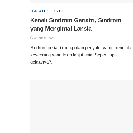
UNCATEGORIZED
Kenali Sindrom Geriatri, Sindrom
yang Mengintai Lansia
JUNE 9, 2024
Sindrom geriatri merupakan penyakit yang mengintai
seseorang yang telah lanjut usia. Seperti apa
gejalanya?...