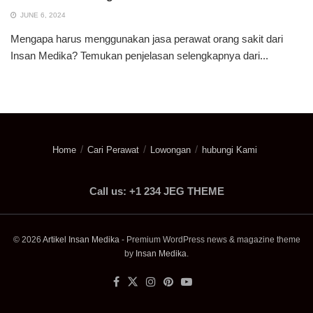
JUNE 6, 2024
Mengapa harus menggunakan jasa perawat orang sakit dari
Insan Medika? Temukan penjelasan selengkapnya dari...
Home
Cari Perawat
Lowongan
hubungi Kami
Call us: +1 234 JEG THEME
© 2026
Artikel Insan Medika
- Premium WordPress news & magazine theme
by
Insan Medika
.