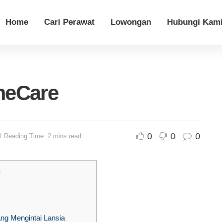
Home
Cari Perawat
Lowongan
Hubungi Kam
meCare
0
0
0
d
Reading Time: 2 mins read
i
ang Mengintai Lansia