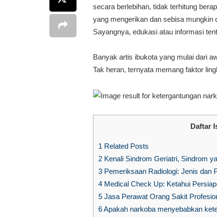
secara berlebihan, tidak terhitung ber
yang mengerikan dan sebisa mungkin d
Sayangnya, edukasi atau informasi ten
Banyak artis ibukota yang mulai dari a
Tak heran, ternyata memang faktor li
Daftar I
1
Related Posts
2
Kenali Sindrom Geriatri, Sindrom y
3
Pemeriksaan Radiologi: Jenis dan P
4
Medical Check Up: Ketahui Persia
5
Jasa Perawat Orang Sakit Profesion
6
Apakah narkoba menyebabkan kete