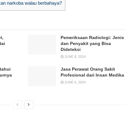
n narkoba walau berbahaya?
i,
Pemeriksaan Radiologi: Jenis
tai
dan Penyakit yang Bisa
Dideteksi
JUNE 8, 2024
tahui
Jasa Perawat Orang Sakit
durnya
Profesional dari Insan Medika
JUNE 6, 2024