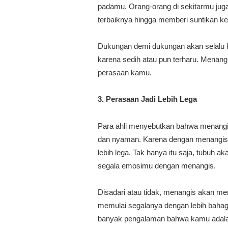
padamu. Orang-orang di sekitarmu ju
terbaiknya hingga memberi suntikan k
Dukungan demi dukungan akan selalu 
karena sedih atau pun terharu. Menang
perasaan kamu.
3. Perasaan Jadi Lebih Lega
Para ahli menyebutkan bahwa menangis
dan nyaman. Karena dengan menangis
lebih lega. Tak hanya itu saja, tubuh 
segala emosimu dengan menangis.
Disadari atau tidak, menangis akan m
memulai segalanya dengan lebih bahagia,
banyak pengalaman bahwa kamu adalah