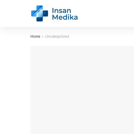
Home
Uncategorized