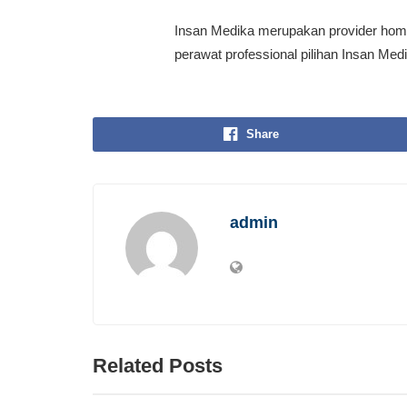
Insan Medika merupakan provider home
perawat professional pilihan Insan Me
Share
admin
Related Posts