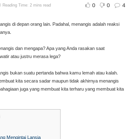
0
0
4
d
Reading Time: 2 mins read
ngis di depan orang lain. Padahal, menangis adalah reaksi
danya.
menangis dan mengapa? Apa yang Anda rasakan saat
atir atau justru merasa lega?
ngis bukan suatu pertanda bahwa kamu lemah atau kalah.
buat kita secara sadar maupun tidak akhirnya menangis
ahagiaan juga yang membuat kita terharu yang membuat kita
i
ang Mengintai Lansia