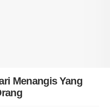
ari Menangis Yang
Orang