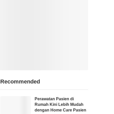
Recommended
Perawatan Pasien di
Rumah Kini Lebih Mudah
dengan Home Care Pasien