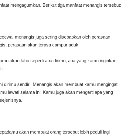
faat mengagumkan. Berikut tiga manfaat menangis tersebut:
ecewa, menangis juga sering disebabkan oleh perasaan
is, perasaan akan terasa campur aduk.
 kamu akan tahu seperti apa dirimu, apa yang kamu inginkan,
i.
dirimu sendiri. Menangis akan membuat kamu mengingat
mu lewati selama ini. Kamu juga akan mengerti apa yang
 sejenisnya.
epadamu akan membuat orang tersebut lebih peduli lagi