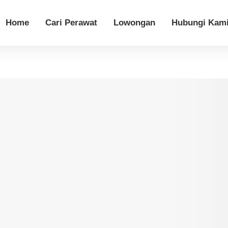
Home
Cari Perawat
Lowongan
Hubungi Kam