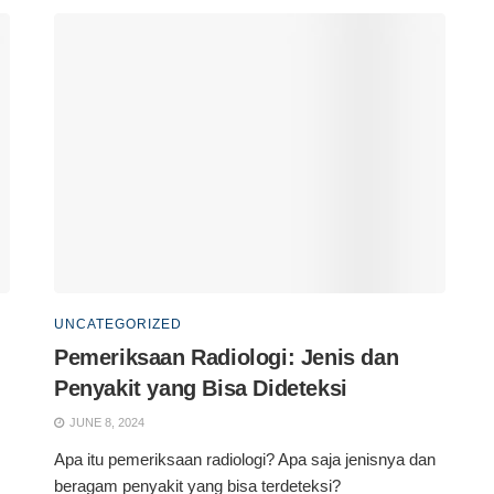
UNCATEGORIZED
Pemeriksaan Radiologi: Jenis dan
Penyakit yang Bisa Dideteksi
JUNE 8, 2024
Apa itu pemeriksaan radiologi? Apa saja jenisnya dan
beragam penyakit yang bisa terdeteksi?