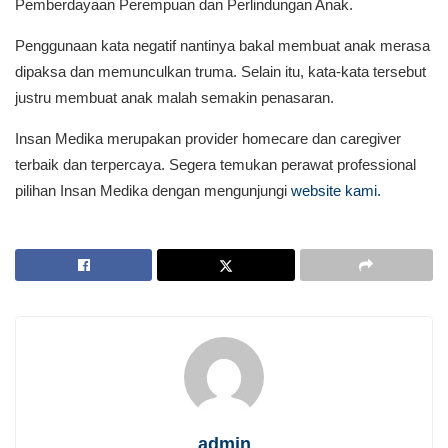
Pemberdayaan Perempuan dan Perlindungan Anak.
Penggunaan kata negatif nantinya bakal membuat anak merasa
dipaksa dan memunculkan truma. Selain itu, kata-kata tersebut
justru membuat anak malah semakin penasaran.
Insan Medika merupakan provider homecare dan caregiver
terbaik dan terpercaya. Segera temukan perawat professional
pilihan Insan Medika dengan mengunjungi
website kami.
admin