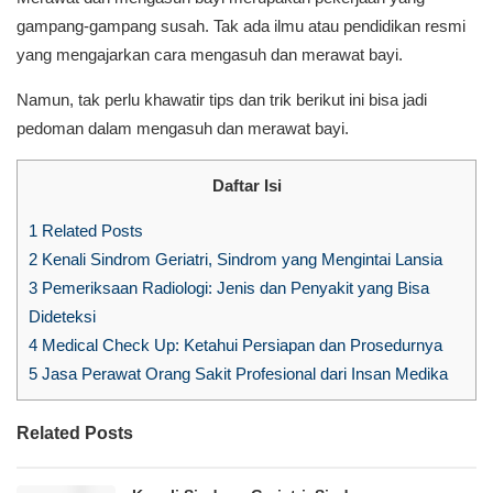
gampang-gampang susah. Tak ada ilmu atau pendidikan resmi
yang mengajarkan cara mengasuh dan merawat bayi.
Namun, tak perlu khawatir tips dan trik berikut ini bisa jadi
pedoman dalam mengasuh dan merawat bayi.
Daftar Isi
1
Related Posts
2
Kenali Sindrom Geriatri, Sindrom yang Mengintai Lansia
3
Pemeriksaan Radiologi: Jenis dan Penyakit yang Bisa
Dideteksi
4
Medical Check Up: Ketahui Persiapan dan Prosedurnya
5
Jasa Perawat Orang Sakit Profesional dari Insan Medika
Related Posts