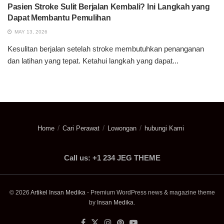
Pasien Stroke Sulit Berjalan Kembali? Ini Langkah yang
Dapat Membantu Pemulihan
MAY 13, 2026
Kesulitan berjalan setelah stroke membutuhkan penanganan
dan latihan yang tepat. Ketahui langkah yang dapat...
Home
Cari Perawat
Lowongan
hubungi Kami
Call us: +1 234 JEG THEME
© 2026
Artikel Insan Medika
- Premium WordPress news & magazine theme
by
Insan Medika
.