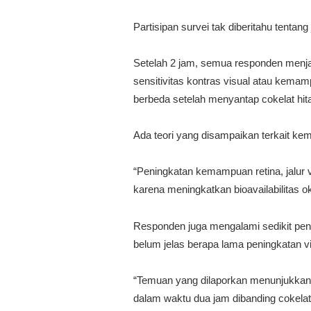
Partisipan survei tak diberitahu tenta
Setelah 2 jam, semua responden menjal
sensitivitas kontras visual atau kema
berbeda setelah menyantap cokelat hi
Ada teori yang disampaikan terkait kem
“Peningkatan kemampuan retina, jalur vi
karena meningkatkan bioavailabilitas oks
Responden juga mengalami sedikit peni
belum jelas berapa lama peningkatan vi
“Temuan yang dilaporkan menunjukkan b
dalam waktu dua jam dibanding cokelat