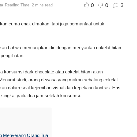
0
0
3
ta
Reading Time: 2 mins read
bukan cuma enak dimakan, tapi juga bermanfaat untuk
pkan bahwa memanjakan diri dengan menyantap cokelat hitam
penglihatan.
konsumsi dark chocolate atau cokelat hitam akan
Menurut studi, orang dewasa yang makan sebatang cokelat
ikan dalam soal kejernihan visual dan kepekaan kontras. Hasil
 singkat yaitu dua jam setelah konsumsi.
ap Menyerang Orang Tua