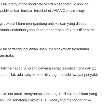
i University of the Incarnate Word Rosenberg School od
publikasikan temuan tersebut di JAMA Ophtalmology.
g, cokelat hitam mengandung antioksidan yang disebut
urunan tumbuhan yang dapat menambah efek positif seperti
id ini bertanggung jawab untuk meningkatkan kesehatan
 dan mata.
t hitam terhadap 30 orang dewasa sehat (sembilan pria dan 21
tahun. Tak ada subyek peneliti yang memiliki riwayat penyakit
a diminta untuk menyantap sebatang kecil cokelat hitam yang
dan juga sebatang cokelat susu kecil yang mengandung 40