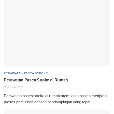
PERAWATAN PASCA STROKE
Perawatan Pasca Stroke di Rumah
JULY 6, 2026
Perawatan pasca stroke di rumah membantu pasien menjalani
proses pemulihan dengan pendampingan yang tepat...