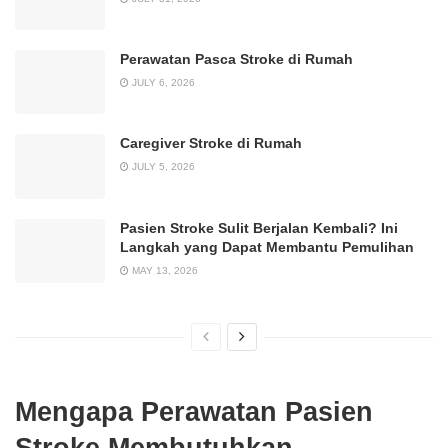
Perawatan Pasca Stroke di Rumah
JULY 6, 2026
Caregiver Stroke di Rumah
JULY 5, 2026
Pasien Stroke Sulit Berjalan Kembali? Ini
Langkah yang Dapat Membantu Pemulihan
MAY 13, 2026
Mengapa Perawatan Pasien
Stroke Membutuhkan