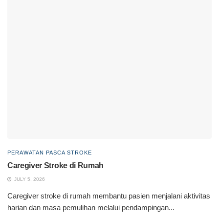
PERAWATAN PASCA STROKE
Caregiver Stroke di Rumah
JULY 5, 2026
Caregiver stroke di rumah membantu pasien menjalani aktivitas
harian dan masa pemulihan melalui pendampingan...