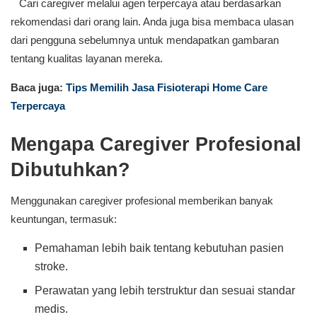
Cari caregiver melalui agen terpercaya atau berdasarkan
rekomendasi dari orang lain. Anda juga bisa membaca ulasan
dari pengguna sebelumnya untuk mendapatkan gambaran
tentang kualitas layanan mereka.
Baca juga:
Tips Memilih Jasa Fisioterapi Home Care
Terpercaya
Mengapa Caregiver Profesional
Dibutuhkan?
Menggunakan caregiver profesional memberikan banyak
keuntungan, termasuk:
Pemahaman lebih baik tentang kebutuhan pasien
stroke.
Perawatan yang lebih terstruktur dan sesuai standar
medis.