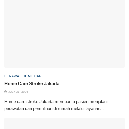
PERAWAT HOME CARE
Home Care Stroke Jakarta
JULY 31, 2026
Home care stroke Jakarta membantu pasien menjalani
perawatan dan pemulihan di rumah melalui layanan...