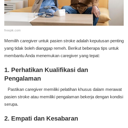
freepik.com
Memilih caregiver untuk pasien stroke adalah keputusan penting
yang tidak boleh dianggap remeh. Berikut beberapa tips untuk
membantu Anda menemukan caregiver yang tepat:
1. Perhatikan Kualifikasi dan
Pengalaman
Pastikan caregiver memiliki pelatihan khusus dalam merawat
pasien stroke atau memiliki pengalaman bekerja dengan kondisi
serupa.
2. Empati dan Kesabaran