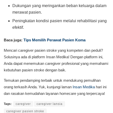
Dukungan yang meringankan beban keluarga dalam
merawat pasien.
Peningkatan kondisi pasien melalui rehabilitasi yang
efektif.
Baca juga:
Tips Memilih Perawat Pasien Koma
Mencari caregiver pasien stroke yang kompeten dan peduli?
Solusinya ada di platform Insan Medika! Dengan platform ini,
Anda dapat menemukan caregiver profesional yang memahami
kebutuhan pasien stroke dengan baik.
Temukan pendamping terbaik untuk mendukung pemulihan
orang terkasih Anda. Yuk, kunjungi laman
Insan Medika
hari ini
dan rasakan kemudahan layanan homecare yang terpercaya!
Tags:
caregiver
caregiver lansia
caregiver pasien stroke