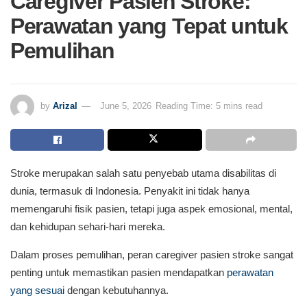
Caregiver Pasien Stroke:
Perawatan yang Tepat untuk
Pemulihan
by
Arizal
June 5, 2026
Reading Time: 5 mins read
Stroke merupakan salah satu penyebab utama disabilitas di
dunia, termasuk di Indonesia. Penyakit ini tidak hanya
memengaruhi fisik pasien, tetapi juga aspek emosional, mental,
dan kehidupan sehari-hari mereka.
Dalam proses pemulihan, peran caregiver pasien stroke sangat
penting untuk memastikan pasien mendapatkan
perawatan
yang sesuai
dengan kebutuhannya.