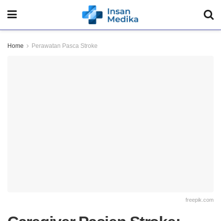
Home
Perawatan Pasca Stroke
freepik.com