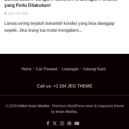
yang Perlu Dilakukan!
JULY 23, 2026
Lansia sering terjatuh bukanlah kondisi yang bisa dianggap
sepele. Jika orang tua mulai mengalami...
Home
Cari Perawat
Lowongan
hubungi Kami
Call us: +1 234 JEG THEME
© 2026
Artikel Insan Medika
- Premium WordPress news & magazine theme
by
Insan Medika
.