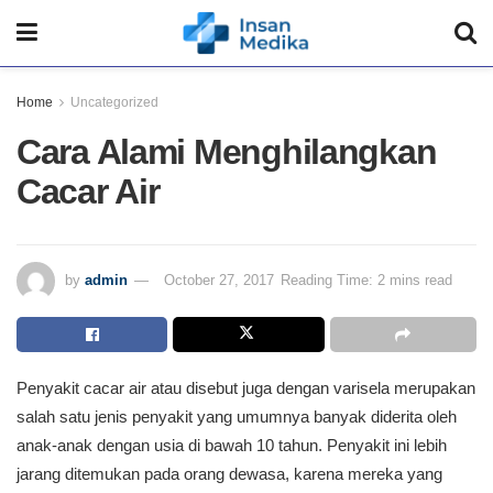
Home
Uncategorized
Cara Alami Menghilangkan
Cacar Air
by
admin
October 27, 2017
Reading Time: 2 mins read
Penyakit cacar air atau disebut juga dengan varisela merupakan
salah satu jenis penyakit yang umumnya banyak diderita oleh
anak-anak dengan usia di bawah 10 tahun. Penyakit ini lebih
jarang ditemukan pada orang dewasa, karena mereka yang