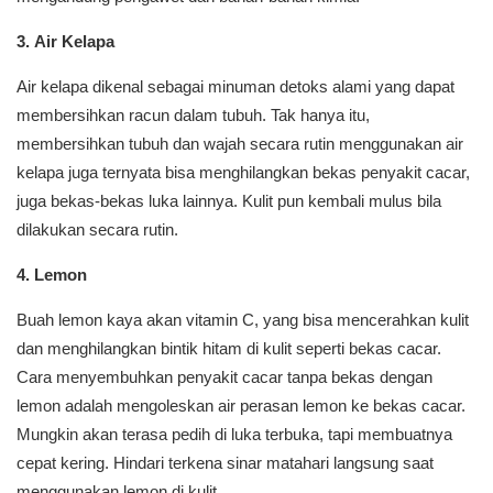
3. Air Kelapa
Air kelapa dikenal sebagai minuman detoks alami yang dapat
membersihkan racun dalam tubuh. Tak hanya itu,
membersihkan tubuh dan wajah secara rutin menggunakan air
kelapa juga ternyata bisa menghilangkan bekas penyakit cacar,
juga bekas-bekas luka lainnya. Kulit pun kembali mulus bila
dilakukan secara rutin.
4. Lemon
Buah lemon kaya akan vitamin C, yang bisa mencerahkan kulit
dan menghilangkan bintik hitam di kulit seperti bekas cacar.
Cara menyembuhkan penyakit cacar tanpa bekas dengan
lemon adalah mengoleskan air perasan lemon ke bekas cacar.
Mungkin akan terasa pedih di luka terbuka, tapi membuatnya
cepat kering. Hindari terkena sinar matahari langsung saat
menggunakan lemon di kulit.