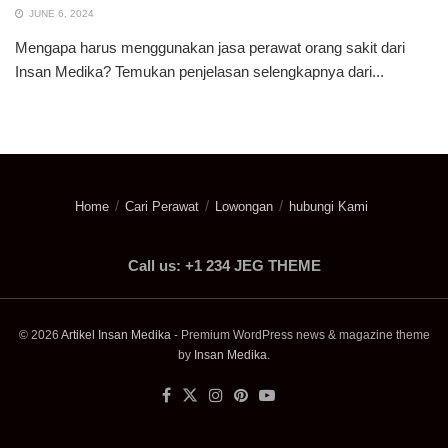
JUNE 6, 2024
Mengapa harus menggunakan jasa perawat orang sakit dari
Insan Medika? Temukan penjelasan selengkapnya dari...
Home
Cari Perawat
Lowongan
hubungi Kami
Call us: +1 234 JEG THEME
© 2026
Artikel Insan Medika
- Premium WordPress news & magazine theme
by
Insan Medika
.