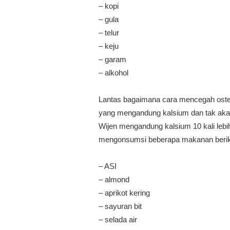
– kopi
– gula
– telur
– keju
– garam
– alkohol
Lantas bagaimana cara mencegah ost
yang mengandung kalsium dan tak akan 
Wijen mengandung kalsium 10 kali lebih
mengonsumsi beberapa makanan beriku
– ASI
– almond
– aprikot kering
– sayuran bit
– selada air