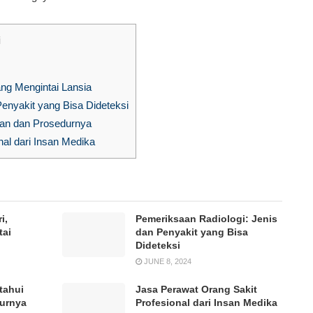
i
ang Mengintai Lansia
enyakit yang Bisa Dideteksi
pan dan Prosedurnya
al dari Insan Medika
i,
Pemeriksaan Radiologi: Jenis
tai
dan Penyakit yang Bisa
Dideteksi
JUNE 8, 2024
tahui
Jasa Perawat Orang Sakit
durnya
Profesional dari Insan Medika