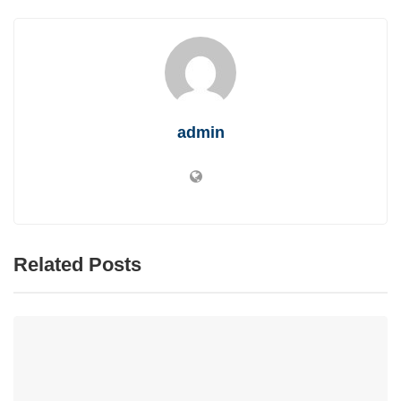
admin
Related Posts