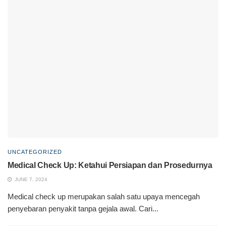
UNCATEGORIZED
Medical Check Up: Ketahui Persiapan dan Prosedurnya
JUNE 7, 2024
Medical check up merupakan salah satu upaya mencegah
penyebaran penyakit tanpa gejala awal. Cari...