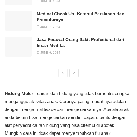
JUNE 8, 2024
Medical Check Up: Ketahui Persiapan dan
Prosedurnya
JUNE 7, 2024
Jasa Perawat Orang Sakit Profesional dari
Insan Medika
JUNE 6, 2024
Hidung Meler
: cairan dari hidung yang tidak berhenti seringkali
menganggu aktivitas anak. Caranya paling mudahnya adalah
dengan mengambil tissue dan mengeluarkannya. Apabila anak
anda belum bisa mengeluarkan sendiri, dapat dibantu dengan
alat penyedot cairan hidung yang bisa ditemui di apotek.
Mungkin cara ini tidak dapat menyembuhkan flu anak