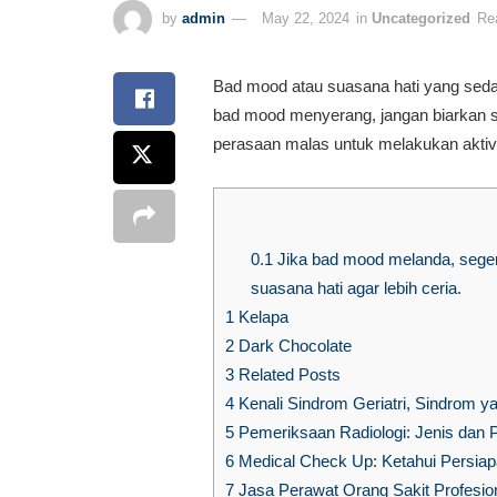
by
admin
May 22, 2024
in
Uncategorized
Re
Bad mood atau suasana hati yang seda
bad mood menyerang, jangan biarkan se
perasaan malas untuk melakukan aktiv
0.1
Jika bad mood melanda, seger
suasana hati agar lebih ceria.
1
Kelapa
2
Dark Chocolate
3
Related Posts
4
Kenali Sindrom Geriatri, Sindrom y
5
Pemeriksaan Radiologi: Jenis dan P
6
Medical Check Up: Ketahui Persia
7
Jasa Perawat Orang Sakit Profesion