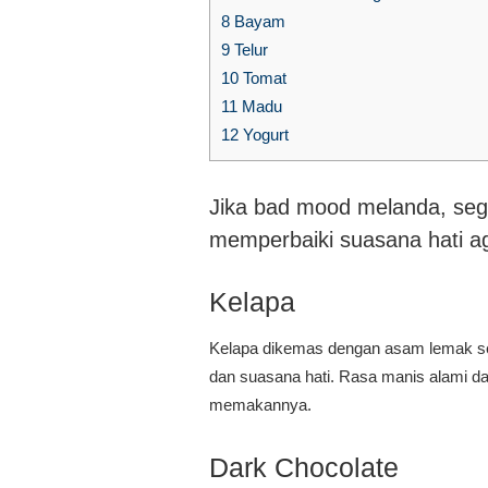
8
Bayam
9
Telur
10
Tomat
11
Madu
12
Yogurt
Jika bad mood melanda, seg
memperbaiki suasana hati aga
Kelapa
Kelapa dikemas dengan asam lemak se
dan suasana hati. Rasa manis alami da
memakannya.
Dark Chocolate