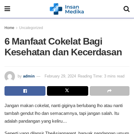
Home
Uncategorized
6 Manfaat Cokelat Bagi
Kesehatan dan Kecerdasan
by
admin
February 29, 2024
Reading Time: 3 mins read
Jangan makan cokelat, nanti giginya berlubang lho atau nanti
tambah gendut lho dan semacamnya, tapi jangan salah. Itu
adalah pandangan yang keliru…
Seperti yang dilansir TheAsianparent, banyak pandangan umum